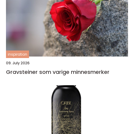
inspiration
09. July 2026
Gravsteiner som varige minnesmerker