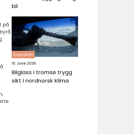
bil
t på
 byrå
g.
inspiration
10. June 2026
på
Bilglass i tromsø trygg
sikt i nordnorsk klima
n,
arte