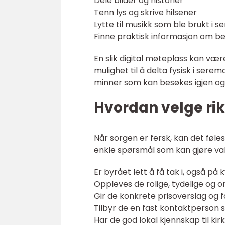
Dele bilder og historier
Tenn lys og skrive hilsener
Lytte til musikk som ble brukt i 
Finne praktisk informasjon om 
En slik digital møteplass kan være
mulighet til å delta fysisk i sere
minner som kan besøkes igjen og 
Hvordan velge ri
Når sorgen er fersk, kan det føle
enkle spørsmål som kan gjøre val
Er byrået lett å få tak i, også på 
Oppleves de rolige, tydelige og
Gir de konkrete prisoverslag og f
Tilbyr de en fast kontaktperson 
Har de god lokal kjennskap til k