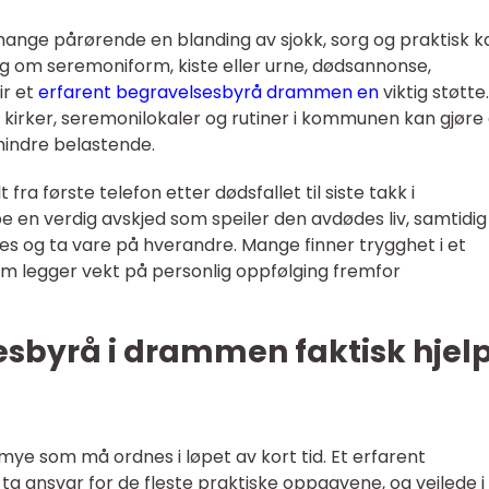
ange pårørende en blanding av sjokk, sorg og praktisk k
lg om seremoniform, kiste eller urne, dødsannonse,
ir et
erfarent begravelsesbyrå drammen en
viktig støtte.
l kirker, seremonilokaler og rutiner i kommunen kan gjøre
mindre belastende.
ra første telefon etter dødsfallet til siste takk i
 en verdig avskjed som speiler den avdødes liv, samtidi
nes og ta vare på hverandre. Mange finner trygghet i et
som legger vekt på personlig oppfølging fremfor
esbyrå i drammen faktisk hjel
mye som må ordnes i løpet av kort tid. Et erfarent
 ansvar for de fleste praktiske oppgavene, og veilede i