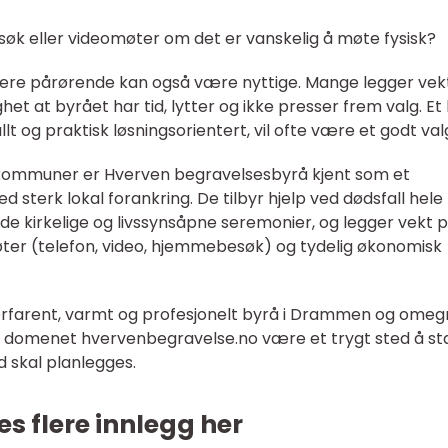
øk eller videomøter om det er vanskelig å møte fysisk?
igere pårørende kan også være nyttige. Mange legger vek
t at byrået har tid, lytter og ikke presser frem valg. Et
t og praktisk løsningsorientert, vil ofte være et godt val
kommuner er Hverven begravelsesbyrå kjent som et
d sterk lokal forankring. De tilbyr hjelp ved dødsfall hele
de kirkelige og livssynsåpne seremonier, og legger vekt 
møter (telefon, video, hjemmebesøk) og tydelig økonomisk
erfarent, varmt og profesjonelt byrå i Drammen og omeg
 domenet hvervenbegravelse.no være et trygt sted å st
d skal planlegges.
es flere innlegg her