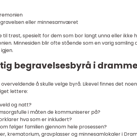
seremonien
begravelsen eller minnesamværet
 til trøst, spesielt for dem som bor langt unna eller ikke 
monien. Minnesiden blir ofte stående som en varig samling 
igjen.
ktig begravelsesbyrå i dramm
s overveldende å skulle velge byrå. Likevel finnes det noen
get lettere:
kveld og natt?
 omsorgsfulle i måten de kommuniserer på?
orklarer hva som er inkludert?
som følger familien gjennom hele prosessen?
irker, krematorium, gravplasser og minnesamlokaler i Dr