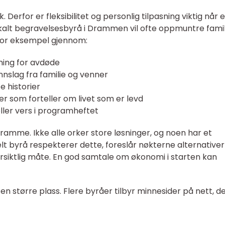
ik. Derfor er fleksibilitet og personlig tilpasning viktig når 
okalt begravelsesbyrå i Drammen vil ofte oppmuntre fami
 for eksempel gjennom:
ning for avdøde
innslag fra familie og venner
 historier
er som forteller om livet som er levd
eller vers i programheftet
amme. Ikke alle orker store løsninger, og noen har et
lt byrå respekterer dette, foreslår nøkterne alternativer
siktlig måte. En god samtale om økonomi i starten kan
tt en større plass. Flere byråer tilbyr minnesider på nett, d