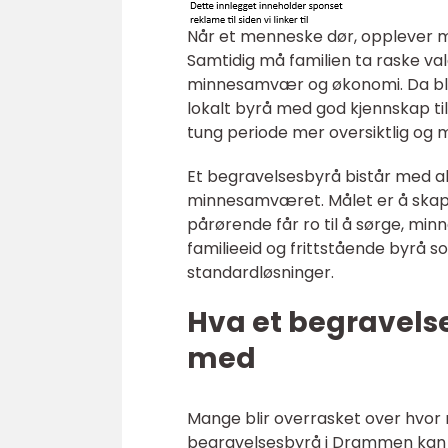
Når et menneske dør, opplever m
Samtidig må familien ta raske va
minnesamvær og økonomi. Da bl
lokalt byrå med god kjennskap ti
tung periode mer oversiktlig og 
Et begravelsesbyrå bistår med alt f
minnesamværet. Målet er å skape
pårørende får ro til å sørge, min
familieeid og frittstående byrå 
standardløsninger.
Hva et begravels
med
Mange blir overrasket over hvor 
begravelsesbyrå i Drammen kan ta