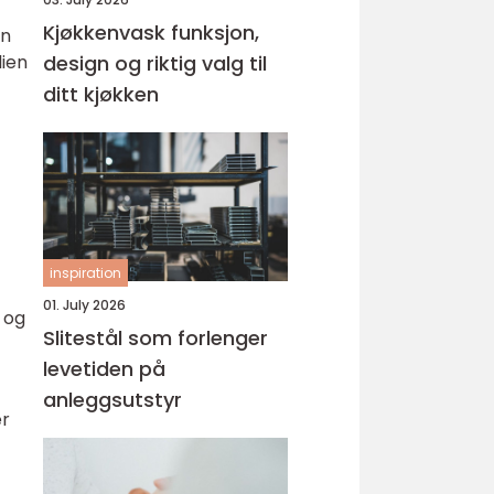
Kjøkkenvask funksjon,
en
design og riktig valg til
lien
ditt kjøkken
inspiration
01. July 2026
 og
Slitestål som forlenger
levetiden på
anleggsutstyr
er