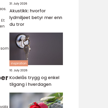
31. July 2026
aos.
Akustikk: hvorfor
lydmiljøet betyr mer enn
 Et
du tror
 en
g som
inspiration
10. July 2026
per
Kodelås trygg og enkel
tilgang i hverdagen
 valg