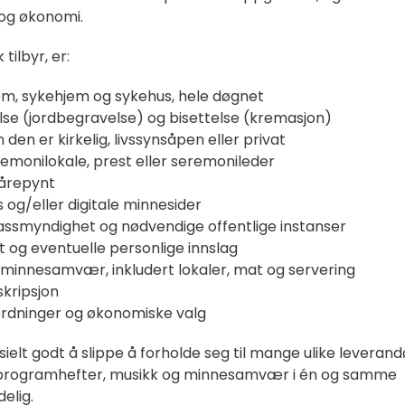
og økonomi.
tilbyr, er:
jem, sykehjem og sykehus, hele døgnet
lse (jordbegravelse) og bisettelse (kremasjon)
den er kirkelig, livssynsåpen eller privat
eremonilokale, prest eller seremonileder
bårepynt
 og/eller digitale minnesider
assmyndighet og nødvendige offentlige instanser
t og eventuelle personlige innslag
 minnesamvær, inkludert lokaler, mat og servering
skripsjon
ordninger og økonomiske valg
lt godt å slippe å forholde seg til mange ulike leverand
 programhefter, musikk og minnesamvær i én og samme
elig.