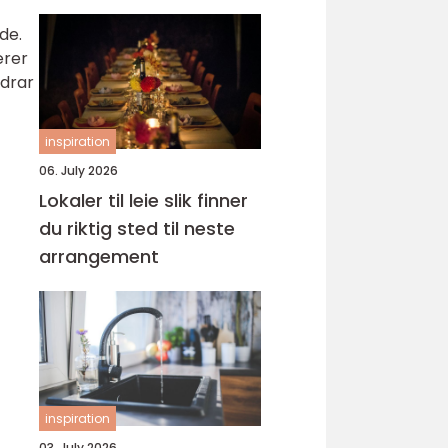
frisyre
de.
ærer
idrar
inspiration
06. July 2026
Lokaler til leie slik finner
du riktig sted til neste
arrangement
inspiration
03. July 2026