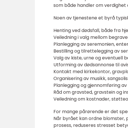
som både handler om verdighet 
Noen av tjenestene et byrå typisk 
Henting ved dødsfall, både fra h
Veiledning i valg mellom begrave
Planlegging av seremonien, enten 
Bestilling og tilrettelegging av s
Valg av kiste, urne og eventuell 
Utforming av dødsannonse til avis
Kontakt med kirkekontor, gravpl
Organisering av musikk, sangsolis
Planlegging og gjennomføring av
Råd om gravsted, gravstein og in
Veiledning om kostnader, støtte
For mange pårørende er det spesie
Når byrået kan ordne blomster,
prosess, reduseres stresset betyd