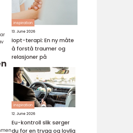
inspiration
13. June 2026
har
Iopt-terapi: En ny måte
av
å forstå traumer og
relasjoner på
en
inspiration
12. June 2026
Eu-kontroll slik sørger
ammen
du for en trygg og lovlig